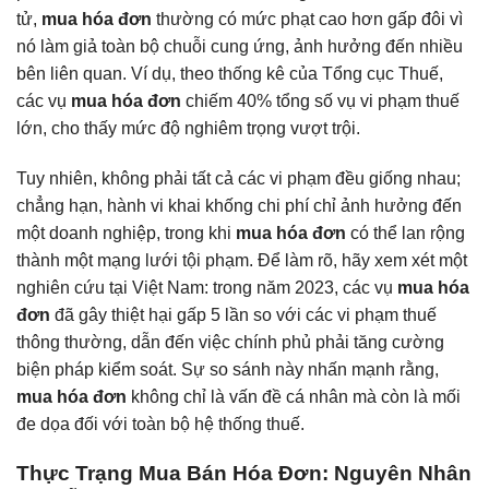
tử,
mua hóa đơn
thường có mức phạt cao hơn gấp đôi vì
nó làm giả toàn bộ chuỗi cung ứng, ảnh hưởng đến nhiều
bên liên quan. Ví dụ, theo thống kê của Tổng cục Thuế,
các vụ
mua hóa đơn
chiếm 40% tổng số vụ vi phạm thuế
lớn, cho thấy mức độ nghiêm trọng vượt trội.
Tuy nhiên, không phải tất cả các vi phạm đều giống nhau;
chẳng hạn, hành vi khai khống chi phí chỉ ảnh hưởng đến
một doanh nghiệp, trong khi
mua hóa đơn
có thể lan rộng
thành một mạng lưới tội phạm. Để làm rõ, hãy xem xét một
nghiên cứu tại Việt Nam: trong năm 2023, các vụ
mua hóa
đơn
đã gây thiệt hại gấp 5 lần so với các vi phạm thuế
thông thường, dẫn đến việc chính phủ phải tăng cường
biện pháp kiểm soát. Sự so sánh này nhấn mạnh rằng,
mua hóa đơn
không chỉ là vấn đề cá nhân mà còn là mối
đe dọa đối với toàn bộ hệ thống thuế.
Thực Trạng Mua Bán Hóa Đơn: Nguyên Nhân