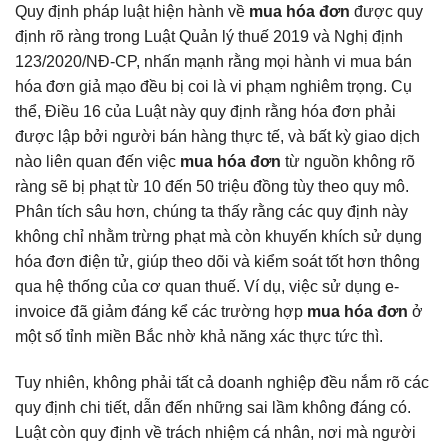
Quy định pháp luật hiện hành về
mua hóa đơn
được quy
định rõ ràng trong Luật Quản lý thuế 2019 và Nghị định
123/2020/NĐ-CP, nhấn mạnh rằng mọi hành vi mua bán
hóa đơn giả mạo đều bị coi là vi phạm nghiêm trọng. Cụ
thể, Điều 16 của Luật này quy định rằng hóa đơn phải
được lập bởi người bán hàng thực tế, và bất kỳ giao dịch
nào liên quan đến việc
mua hóa đơn
từ nguồn không rõ
ràng sẽ bị phạt từ 10 đến 50 triệu đồng tùy theo quy mô.
Phân tích sâu hơn, chúng ta thấy rằng các quy định này
không chỉ nhằm trừng phạt mà còn khuyến khích sử dụng
hóa đơn điện tử, giúp theo dõi và kiểm soát tốt hơn thông
qua hệ thống của cơ quan thuế. Ví dụ, việc sử dụng e-
invoice đã giảm đáng kể các trường hợp
mua hóa đơn
ở
một số tỉnh miền Bắc nhờ khả năng xác thực tức thì.
Tuy nhiên, không phải tất cả doanh nghiệp đều nắm rõ các
quy định chi tiết, dẫn đến những sai lầm không đáng có.
Luật còn quy định về trách nhiệm cá nhân, nơi mà người