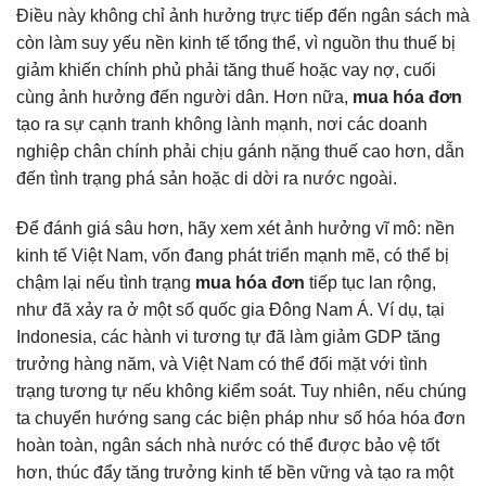
Điều này không chỉ ảnh hưởng trực tiếp đến ngân sách mà
còn làm suy yếu nền kinh tế tổng thể, vì nguồn thu thuế bị
giảm khiến chính phủ phải tăng thuế hoặc vay nợ, cuối
cùng ảnh hưởng đến người dân. Hơn nữa,
mua hóa đơn
tạo ra sự cạnh tranh không lành mạnh, nơi các doanh
nghiệp chân chính phải chịu gánh nặng thuế cao hơn, dẫn
đến tình trạng phá sản hoặc di dời ra nước ngoài.
Để đánh giá sâu hơn, hãy xem xét ảnh hưởng vĩ mô: nền
kinh tế Việt Nam, vốn đang phát triển mạnh mẽ, có thể bị
chậm lại nếu tình trạng
mua hóa đơn
tiếp tục lan rộng,
như đã xảy ra ở một số quốc gia Đông Nam Á. Ví dụ, tại
Indonesia, các hành vi tương tự đã làm giảm GDP tăng
trưởng hàng năm, và Việt Nam có thể đối mặt với tình
trạng tương tự nếu không kiểm soát. Tuy nhiên, nếu chúng
ta chuyển hướng sang các biện pháp như số hóa hóa đơn
hoàn toàn, ngân sách nhà nước có thể được bảo vệ tốt
hơn, thúc đẩy tăng trưởng kinh tế bền vững và tạo ra một