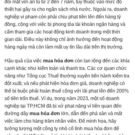
đối mặt với án tù từ 2 đến 7 năm, tùy thuộc vào mức độ
thiệt hại gây ra cho ngân sách nhà nước. Ngoài ra, doanh
nghiệp vi phạm còn phải chịu phạt tiền lên đến hàng tỷ
đồng, cộng với việc bị phong tỏa tài khoản ngân hàng và
cấm tham gia các hoạt động kinh doanh trong một thời
gian dài. Điều này không chỉ ảnh hưởng đến hoạt động
hàng ngày mà còn làm mất uy tín lâu dài trên thị trường.
Hậu quả của việc
mua hóa đơn
còn lan rộng đến các khía
cạnh khác như kiểm toán và thanh tra. Các cơ quan chức
năng như Tổng cục Thuế thường xuyên tiến hành kiểm tra
đột xuất, và nếu phát hiện hóa đơn giả, doanh nghiệp có
thể bị buộc phải hoàn thuế cộng với lãi phạt lên đến 200%
số tiền trốn thuế. Ví dụ, trong năm 2023, một số doanh
nghiệp tại TP.HCM đã bị xử phạt nặng vì liên quan đến
đường dây
mua hóa đơn
lớn, dẫn đến phá sản và mất
việc làm cho hàng trăm nhân viên. Để minh họa, hãy
tưởng tượng một công ty nhỏ cố tình mua hóa đơn để