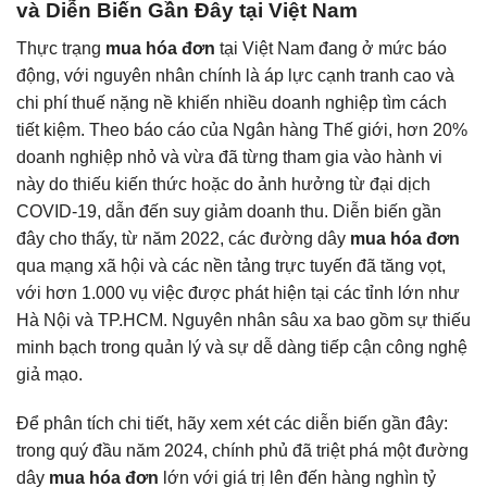
và Diễn Biến Gần Đây tại Việt Nam
Thực trạng
mua hóa đơn
tại Việt Nam đang ở mức báo
động, với nguyên nhân chính là áp lực cạnh tranh cao và
chi phí thuế nặng nề khiến nhiều doanh nghiệp tìm cách
tiết kiệm. Theo báo cáo của Ngân hàng Thế giới, hơn 20%
doanh nghiệp nhỏ và vừa đã từng tham gia vào hành vi
này do thiếu kiến thức hoặc do ảnh hưởng từ đại dịch
COVID-19, dẫn đến suy giảm doanh thu. Diễn biến gần
đây cho thấy, từ năm 2022, các đường dây
mua hóa đơn
qua mạng xã hội và các nền tảng trực tuyến đã tăng vọt,
với hơn 1.000 vụ việc được phát hiện tại các tỉnh lớn như
Hà Nội và TP.HCM. Nguyên nhân sâu xa bao gồm sự thiếu
minh bạch trong quản lý và sự dễ dàng tiếp cận công nghệ
giả mạo.
Để phân tích chi tiết, hãy xem xét các diễn biến gần đây:
trong quý đầu năm 2024, chính phủ đã triệt phá một đường
dây
mua hóa đơn
lớn với giá trị lên đến hàng nghìn tỷ