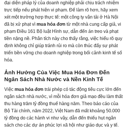
đại diện pháp lý của doanh nghiệp phải chịu trách nhiệm
trực tiếp nếu phát hiện vi phạm. Để làm rõ hơn, hãy xem
xét một trường hợp thực tế: một công ty vận tải ở Hà Nội
đã bị xử phạt vì
mua hóa đơn
từ một nhà cung cấp giả, vi
phạm Điều 161 Bộ luật Hình sự, dẫn đến án treo và phạt
tiền nặng nề. Phân tích này cho thấy rằng, việc hiểu rõ quy
định không chỉ giúp tránh rủi ro mà còn thúc đẩy sự phát
triển bền vững cho doanh nghiệp trong bối cảnh kinh tế số
hóa.
Ảnh Hưởng Của Việc Mua Hóa Đơn Đến
Ngân Sách Nhà Nước và Nền Kinh Tế
Việc
mua hóa đơn
trái phép có tác động tiêu cực lớn đến
ngân sách nhà nước, vì mỗi hóa đơn giả mạo đều làm thất
thu hàng trăm tỷ đồng thuế hàng năm. Theo báo cáo của
Bộ Tài chính, năm 2022, Việt Nam đã mất khoảng 50.000
tỷ đồng do các hành vi như vậy, dẫn đến thiếu hụt ngân
sách cho các dự án phúc lợi xã hội như giáo dục và y tế.