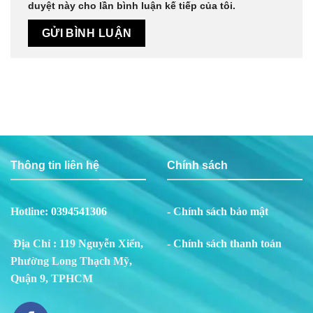
duyệt này cho lần bình luận kế tiếp của tôi.
Thông tin liên hệ
Chính sách
Hotline:
0394541306
- Chính sách bảo mật
Địa Chỉ : 119 Nguyễn Xiển,
- Chính sách thanh toán
Phường Long Thạch Mỹ,
Quận 9, TPHCM