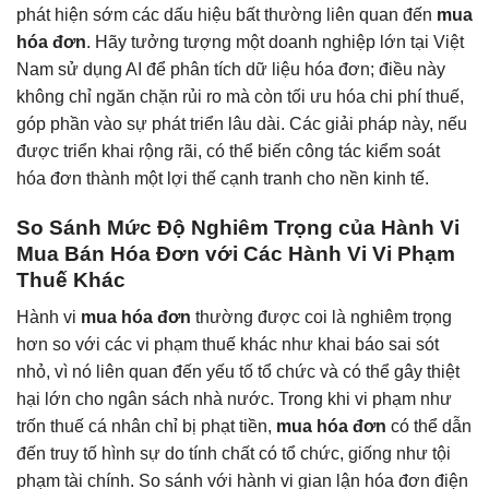
phát hiện sớm các dấu hiệu bất thường liên quan đến
mua
hóa đơn
. Hãy tưởng tượng một doanh nghiệp lớn tại Việt
Nam sử dụng AI để phân tích dữ liệu hóa đơn; điều này
không chỉ ngăn chặn rủi ro mà còn tối ưu hóa chi phí thuế,
góp phần vào sự phát triển lâu dài. Các giải pháp này, nếu
được triển khai rộng rãi, có thể biến công tác kiểm soát
hóa đơn thành một lợi thế cạnh tranh cho nền kinh tế.
So Sánh Mức Độ Nghiêm Trọng của Hành Vi
Mua Bán Hóa Đơn với Các Hành Vi Vi Phạm
Thuế Khác
Hành vi
mua hóa đơn
thường được coi là nghiêm trọng
hơn so với các vi phạm thuế khác như khai báo sai sót
nhỏ, vì nó liên quan đến yếu tố tổ chức và có thể gây thiệt
hại lớn cho ngân sách nhà nước. Trong khi vi phạm như
trốn thuế cá nhân chỉ bị phạt tiền,
mua hóa đơn
có thể dẫn
đến truy tố hình sự do tính chất có tổ chức, giống như tội
phạm tài chính. So sánh với hành vi gian lận hóa đơn điện