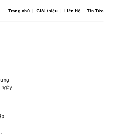
Trang chủ
Giới thiệu
Liên Hệ
Tin Tức
hưng
3 ngày
ệp
g