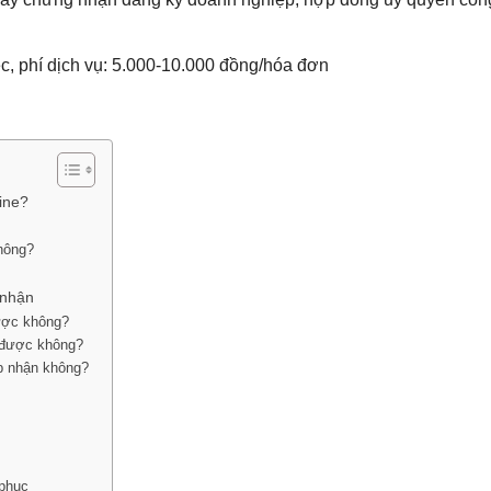
ệc, phí dịch vụ: 5.000-10.000 đồng/hóa đơn
ine?
hông?
 nhận
ược không?
 được không?
p nhận không?
 phục