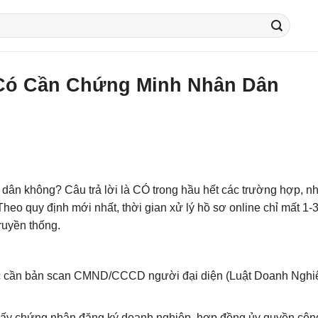
 Có Cần Chứng Minh Nhân Dân
dân không? Câu trả lời là CÓ trong hầu hết các trường hợp, n
heo quy định mới nhất, thời gian xử lý hồ sơ online chỉ mất 1-
ruyền thống.
 cần bản scan CMND/CCCD người đại diện (Luật Doanh Nghi
 giấy chứng nhận đăng ký doanh nghiệp, hợp đồng ủy quyền côn