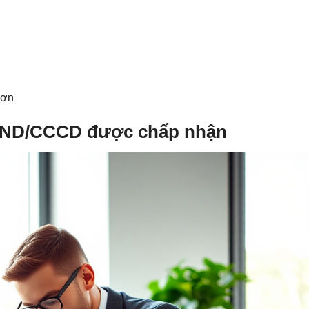
đơn
 CMND/CCCD được chấp nhận