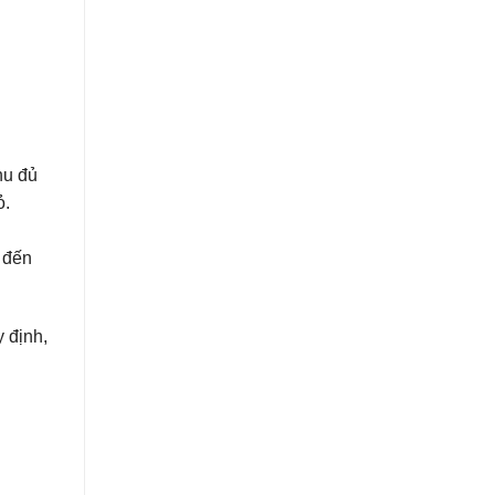
hu đủ
ỏ.
 đến
y định,