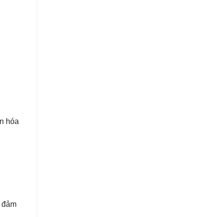
ên hóa
g đảm