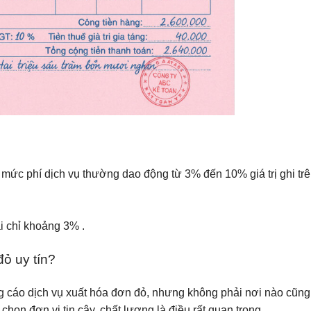
, mức phí dịch vụ thường dao động từ 3% đến 10% giá trị ghi tr
ãi chỉ khoảng
3%
.
đỏ uy tín?
ảng cáo dịch vụ xuất hóa đơn đỏ, nhưng không phải nơi nào cũn
họn đơn vị tin cậy, chất lượng là điều rất quan trọng.