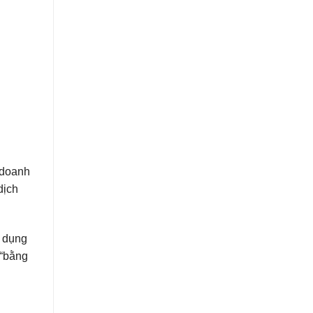
 doanh
dịch
ử dụng
 “bằng