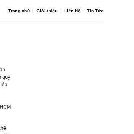
Trang chủ
Giới thiệu
Liên Hệ
Tin Tức
uan
n quy
hiệp
P.HCM
thể